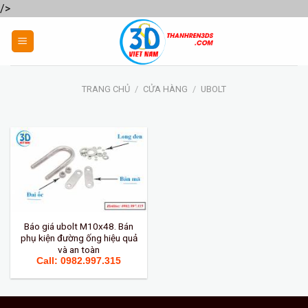
/>
Skip
to
content
TRANG CHỦ
/
CỬA HÀNG
/
UBOLT
Báo giá ubolt M10x48. Bán
phụ kiện đường ống hiệu quả
và an toàn
Call: 0982.997.315