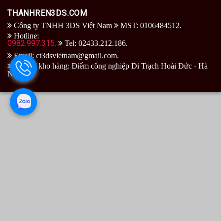
THANHREN3DS.COM
Công ty TNHH 3DS Việt Nam
MST: 0106484512.
Hotline:
0982.997.315.
Tel: 02433.212.186.
Email: ct3dsvietnam@gmail.com.
Địa chỉ kho hàng: Điểm công nghiệp Di Trạch Hoài Đức - Hà
Nội.
'