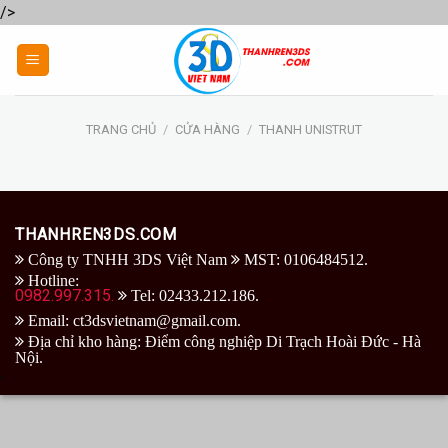
/>
Skip
to
content
TRANG CHỦ
/
CỬA HÀNG
/
THANH UNISTRUT
THANHREN3DS.COM
Công ty TNHH 3DS Việt Nam
MST: 0106484512.
Hotline:
0982.997.315.
Tel: 02433.212.186.
Email: ct3dsvietnam@gmail.com.
Địa chỉ kho hàng: Điểm công nghiệp Di Trạch Hoài Đức - Hà
Nội.
'